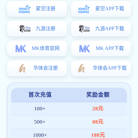
魔术师称赞文班表现惊艳41
分24篮板展现全能得分能力
与超远三分绝技
2026-06-16 10:39
32 次阅读
首页
/
体育报道
在近期的比赛中，年轻球员文班展现出了惊人的篮球
天赋和全能的得分能力。他不仅砍下了41分，还抢下
了24个篮板，成为赛场上的绝对焦点。魔术师约翰逊
对此表现给予了高度赞扬，认为文班在比赛中的超远
三分投射以及全面的进攻手段使得他成为未来篮球界
的超级明星。本篇文章将从四个方面详细分析文班的
卓越表现，包括他的得分能力、篮板能力、外线投射