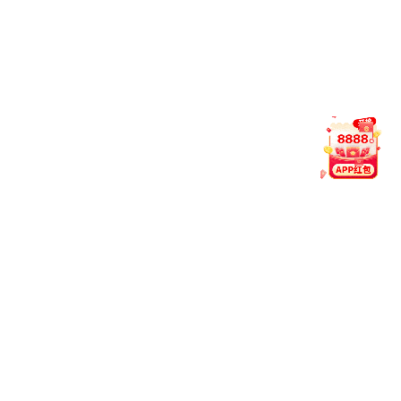
4、赛场影响力
文班不仅仅是一名优秀运动员，更是一位具有领袖气
质的人物。在这场比赛中，他通过自身卓越表现带动
全队士气，让队友们纷纷投入到激烈竞技当中。无论
是在关键时刻的一次精彩扣篮还是一次犀利传球，都
充分展示了他的领导力和影响力。
随着年龄增长和经验积累，文班很可能会成长为球队
核心角色。他不仅能打进关键球，还懂得如何调动周
围人的情绪，这是许多新秀所欠缺的一项重要品质。
而这种影响力对于年轻人的成长尤其重要，因为它可
以帮助他们更快融入团队，并提高整体配合默契度。
另外，在媒体面前及公众眼里，文班也逐渐树立起自
己的形象。他用实际行动证明了一名优秀运动员应具