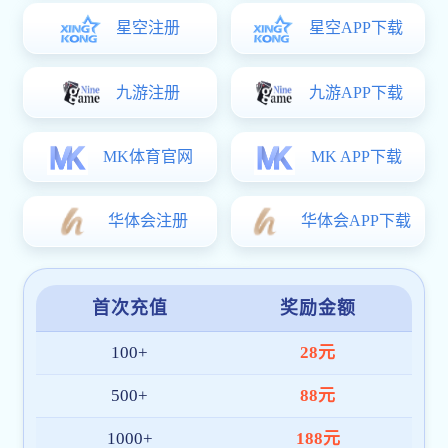
苏亚雷斯帽子戏法助力迈阿密
国际获胜荣膺全场最佳球员
2026-06-12 16:39
40 次阅读
首页
/
体育报道
在最近的一场足球比赛中，乌拉圭前锋路易斯·苏亚雷
斯上演了精彩的帽子戏法，帮助迈阿密国际队以4-1战
胜对手，并因此荣膺全场最佳球员。这场比赛不仅展
示了苏亚雷斯的个人能力，也体现了他与队友之间的
默契配合。本文将从四个方面详细分析苏亚雷斯的表
现，包括他的进攻技术和战术意识、与队友的配合、
对球队的重要性以及未来展望，以此全面解析这位天
才前锋如何在关键时刻引领球队走向胜利。