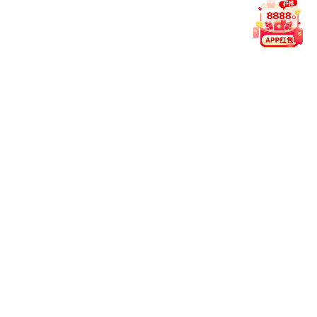
的发展。然而，从目前来看，他似乎并未受到太多影
响，在这场比赛中的表现就是最好的证明。许多人认
为，只要保持健康状态，他依然有潜力继续征战高水
平联赛，并为迈阿密国际带来更多成功。
与此同时，我们也期待看到他在接下来的赛季中进一
步发挥领导作用，不仅帮助球队争取更好的成绩，还
能够培养更多年轻才俊。毕竟，一位优秀的老将不仅
需要技术过硬，更要懂得如何塑造团队文化，让整个
团队朝着共同目标努力奋斗。
总之，无论是在短期还是长期内，苏亚雷斯都是迈阿
密国际不可忽视的一环。他所带来的不仅仅是进攻端
的数据，还有一种永不放弃、勇往直前的精神，这无
疑会激励着所有热爱足球的人们！