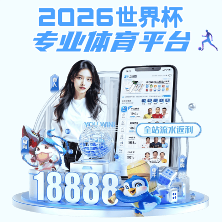
立即注册
ld体育网页
带您畅享全球体育
盛事
专业平台，数据精准，
高清直播
覆盖热门体育项
目。
聚焦足球、篮球、电竞等赛事，
每日内容实时更
新
。
极速访问
下载APP