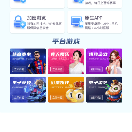
此外，俱乐部高层似乎更加关注于年轻球员的发展与
培养，以便在未来几年内形成更具竞争力的团队结
构。在这种环境下，斯洛特作为新任主教练，将承担
起更多责任，他需要制定合理且可行的引援方案，以
助力球队重回巅峰。
2、阿隆索的潜在影响
虽然罗马诺表示利物浦未与阿隆索接触，但这并不意
味着他的职业生涯就此停滞。阿隆索曾是一名优秀中
场球员，如今他作为教练受到广泛关注。他执教期间
展现出的战术素养和领导能力让人期待他未来能带领
哪支球队取得成功。
从球迷和媒体反应来看，大部分人对阿隆索回归英超
持积极态度。他不仅拥有丰富的比赛经验，还具备良