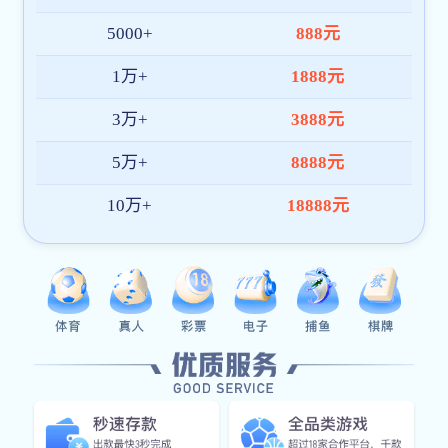
能面临的挑战。
1、利物浦的转会策略
近年来，利物浦俱乐部在转会市场上表现活跃，但也
经历了不少波折。随着球队战绩的起伏，管理层不得
不重新审视他们的引援策略，以确保能够持续保持竞
争力。尤其是在与其他豪门球队竞争日益加剧的背景
下，如何有效地进行引援尤为重要。
根据罗马诺最新披露的信息，可以看出利物浦并没有
接触阿隆索，这一决策显示了俱乐部对于现有阵容更
深层次的信任。同时，这也意味着他们可能希望通过
其他方式来增强球队实力，而不是依赖于单一球员的
加盟。这种策略或许是出于对长远发展的考虑。