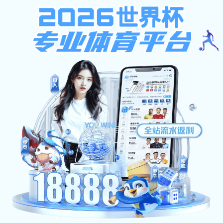
立即注册
ld体育网页
带您畅享全球体育
盛事
专业平台，数据精准，
高清直播
覆盖热门体育项
目。
聚焦足球、篮球、电竞等赛事，
每日内容实时更
新
。
极速访问
下载APP