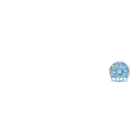
好的战术眼光。如果他真的能够加盟某支英超球队，
无疑将成为该队的重要资产，为球队带来新的思路与
变化。
不过，对于利物浦而言，他们似乎希望通过其他途径
来优化阵容，而不是依赖于像阿隆索这样已经成名但
相对风险较大的选择。这一决策反映出俱乐部在追求
稳定性方面所做出的努力，同时也传达了一个信号：
他们更注重团队建设而非个人明星。
3、斯洛特引援计划解析
斯洛特作为新任主帅，他面临着巨大的压力与挑战。
他需要快速适应英超联赛，并为球队构建起合适的战
术体系。因此，他迫切需要一些合适的人选来填补阵
容中的空缺。根据目前的信息来看，斯洛特已经开始