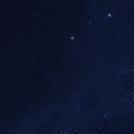
电竞频道
热门电竞赛事全覆盖，支持边看边聊功能，打造
专属电竞内容互动专区。
“完全出乎意料的好”
“设
朋友推荐的，一开始没在意，结果发
界面
现ld体育网页比想象中更流畅，数据
本。特