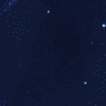
SSL加密
隔离存储
所有用户数据经ld体育中国官方网站安全处理，
并在服务器内部分层存储隔离。
全方位赛事服务
ld体育网页 提供覆盖多项目的专业内容，让你随时掌握第一手体育动