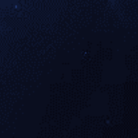
手。查分数、看直播都很方便，也不
化，日常用着
容易卡。
阿斌 ·
Leo · 成都
资深用
老用户
示
升级。
v6.1.3