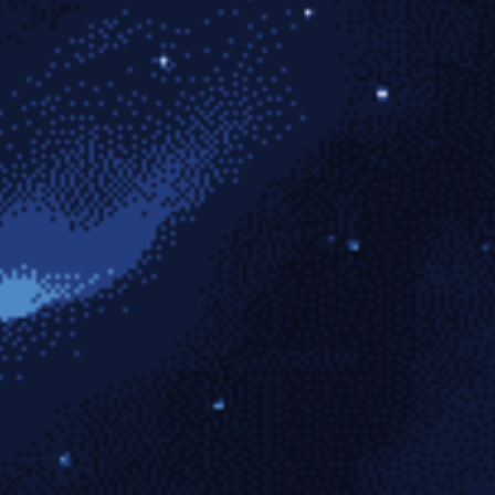
更新快，还能设定提醒，功能挺全。
育中
究。
小林 · 广州
已验证用户
ld
v6.3.0