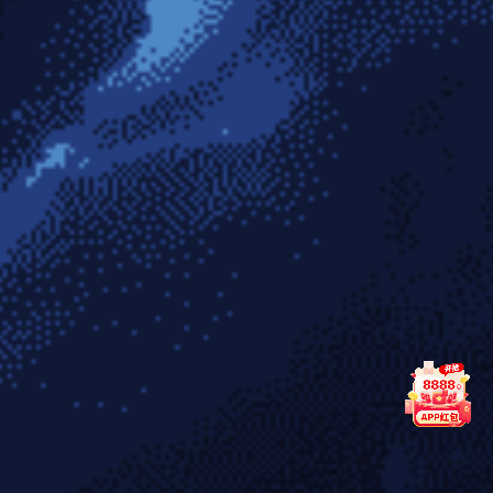
互动内容
提供多种媒体形式如图文、短视频、集锦回顾，
提升ld体育网页 的平台使用粘性与用户参与感。
“非常适合我这种不懂技术的用
“服务响应快
户”
，客
有问题联系客
界面清晰，逻辑顺，爸妈都能轻松上
能感
版本更新也稳