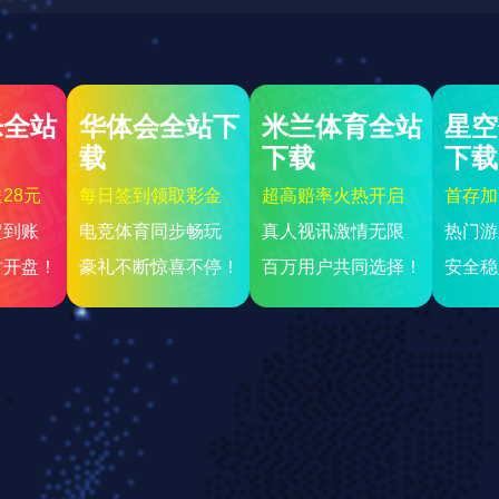
7x24小时服务
专业客服团队全年在
使用无后顾之忧。
多维安全防御模型
多个层面构建立体式防御体系，涵盖数据传输、账户操作与隐私保
造安全、稳定的使用体验。
数据加密层