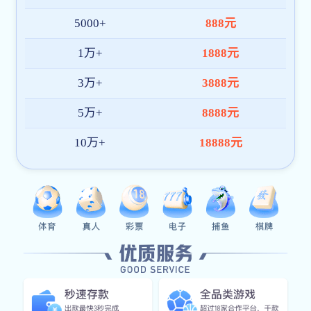
持续为用户提供高质量内容与技术保障。
平台安全稳定
架构采用多节点部署与智能容错机制，全面提升ld体育
中国官方网站的访问速度与数据完整性，支持多设备并
发操作。
全球化运营体系
支持多语言界面及本地支付系统，服务覆盖东南亚、欧
美等区域，打造更贴近用户需求的本地化体验。
7x24小时服务支持
专业客服团队全年在线，提供实时响应的技术支持与使
用指导，保障平台使用无后顾之忧。