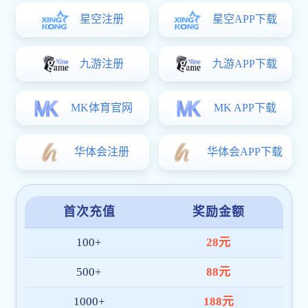
关于我们
ld体育网页 是面向全球体育爱好者的综合服务平台，致力于打造
一个集数据服务、赛事直播与移动体验于一体的专业生态系统。
团队成员拥有丰富的行业背景，平台以稳定性与高可用性著称，