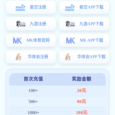
关于我们
ld体育网页 是面向全球体育爱好者的综合服务平台，致力于打造
一个集数据服务、赛事直播与移动体验于一体的专业生态系统。
团队成员拥有丰富的行业背景，平台以稳定性与高可用性著称，