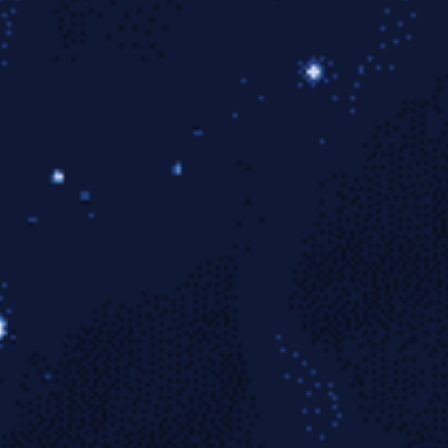
赛事解说
多语种解说覆盖国际赛事，结合战术分析与实时
解读，提升用户观赛理解深度。