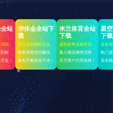
7x24小时服务
专业客服团队全年在
使用无后顾之忧。
多维安全防御模型
多个层面构建立体式防御体系，涵盖数据传输、账户操作与隐私保
造安全、稳定的使用体验。
数据加密层