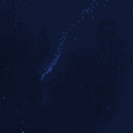
双因子验证
行为识别
通过设备指纹识别、人机验证等方式，全面阻挡
非法访问尝试。