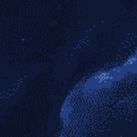
赛事专题
整合重要赛事专题页、球队档案与图文集锦，适
合深入了解比赛背景与阵容走势。
用户真实心声
来自全国各地的真实反馈，见证我们服务的每一步进步。
计感和操作都很棒”
“不只是好用，更让我安心”
简洁，操作也顺，没什么学习成
账号有加密，隐私保护做得到位
别喜欢赛事列表的设计，ld体
服也靠谱。用起来没什么顾虑，