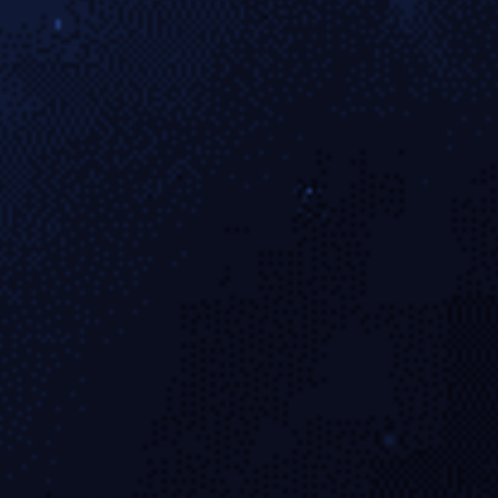
手。查分数、看直播都很方便，也不
化，日常用着
容易卡。
阿斌 ·
Leo · 成都
资深用
老用户
示
升级。
v6.1.3