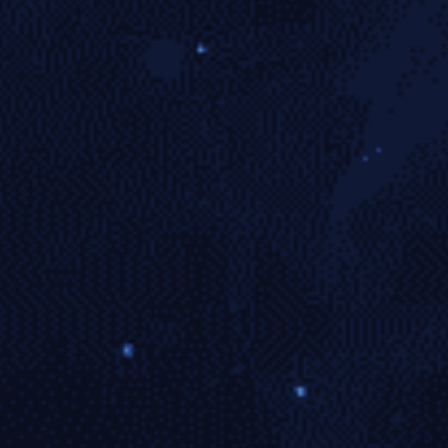
发布于 2025年10月
多设备同步机制上线，账号数据无缝切换。
推荐逻辑升级，提升用户内容匹配准确度。
新增教学专区，图文视频助力新手快速上手。
v6.0.0
发布于 2025年3月
首页结构重构，焦点赛事板块重新设计。
新增提醒功能，支持微信及站内通知。
性能提升，加载更迅速流畅。