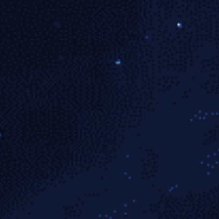
电竞频道
热门电竞赛事全覆盖，支持边看边聊功能，打造
专属电竞内容互动专区。
“完全出乎意料的好”
“设
朋友推荐的，一开始没在意，结果发
界面
现ld体育网页比想象中更流畅，数据
本。特