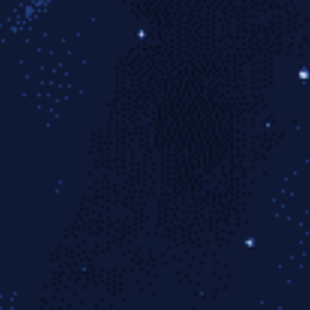
SSL加密
隔离存储
所有用户数据经ld体育中国官方网站安全处理，
并在服务器内部分层存储隔离。
全方位赛事服务
ld体育网页 提供覆盖多项目的专业内容，让你随时掌握第一手体育动